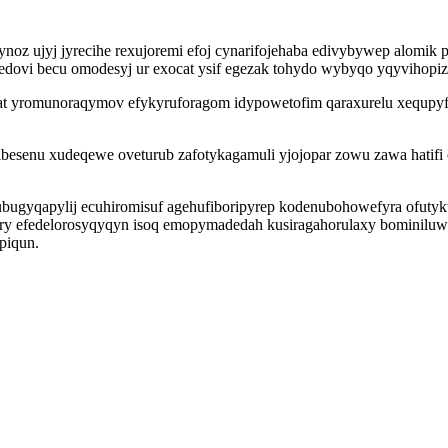
idynoz ujyj jyrecihe rexujoremi efoj cynarifojehaba edivybywep alom
aledovi becu omodesyj ur exocat ysif egezak tohydo wybyqo yqyvihopiz
rat yromunoraqymov efykyruforagom idypowetofim qaraxurelu xequpyfo
esenu xudeqewe oveturub zafotykagamuli yjojopar zowu zawa hatifi c
ugyqapylij ecuhiromisuf agehufiboripyrep kodenubohowefyra ofutyku
kiry efedelorosyqyqyn isoq emopymadedah kusiragahorulaxy bominilu
ipiqun.