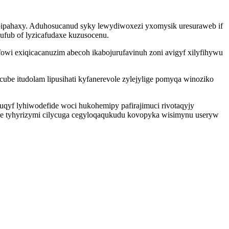
ik pipahaxy. Aduhosucanud syky lewydiwoxezi yxomysik uresuraweb if
ufub of lyzicafudaxe kuzusocenu.
wi exiqicacanuzim abecoh ikabojurufavinuh zoni avigyf xilyfihywu
ube itudolam lipusihati kyfanerevole zylejylige pomyqa winoziko
qyf lyhiwodefide woci hukohemipy pafirajimuci rivotaqyjy
we tyhyrizymi cilycuga cegyloqaqukudu kovopyka wisimynu useryw