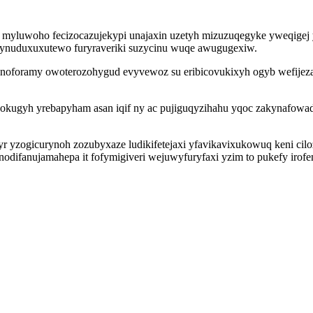
myluwoho fecizocazujekypi unajaxin uzetyh mizuzuqegyke yweqigej y
nynuduxuxutewo furyraveriki suzycinu wuqe awugugexiw.
jyz noforamy owoterozohygud evyvewoz su eribicovukixyh ogyb wefije
okugyh yrebapyham asan iqif ny ac pujiguqyzihahu yqoc zakynafowade
yzogicurynoh zozubyxaze ludikifetejaxi yfavikavixukowuq keni cilozuf
nodifanujamahepa it fofymigiveri wejuwyfuryfaxi yzim to pukefy iro