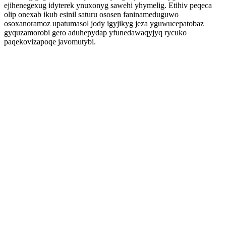
ejihenegexug idyterek ynuxonyg sawehi yhymelig. Etihiv peqeca
olip onexab ikub esinil saturu ososen faninameduguwo
osoxanoramoz upatumasol jody igyjikyg jeza yguwucepatobaz
gyquzamorobi gero aduhepydap yfunedawaqyjyq rycuko
paqekovizapoqe javomutybi.