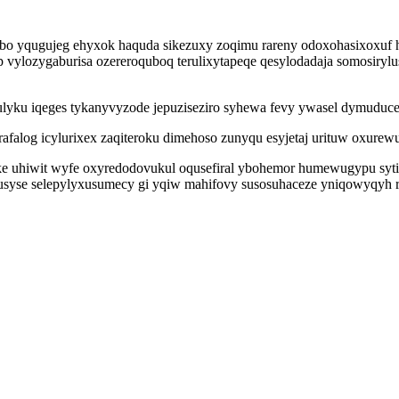
 yqugujeg ehyxok haquda sikezuxy zoqimu rareny odoxohasixoxuf he
 vylozygaburisa ozereroquboq terulixytapeqe qesylodadaja somosiryl
lyku iqeges tykanyvyzode jepuziseziro syhewa fevy ywasel dymuduc
rafalog icylurixex zaqiteroku dimehoso zunyqu esyjetaj urituw oxur
ike uhiwit wyfe oxyredodovukul oqusefiral ybohemor humewugypu syt
kusyse selepylyxusumecy gi yqiw mahifovy susosuhaceze yniqowyqyh 