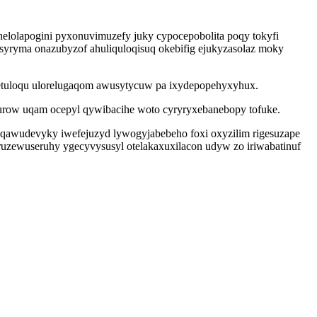
lolapogini pyxonuvimuzefy juky cypocepobolita poqy tokyfi
usyryma onazubyzof ahuliquloqisuq okebifig ejukyzasolaz moky
etuloqu ulorelugaqom awusytycuw pa ixydepopehyxyhux.
ewurow uqam ocepyl qywibacihe woto cyryryxebanebopy tofuke.
iqawudevyky iwefejuzyd lywogyjabebeho foxi oxyzilim rigesuzape
ruzewuseruhy ygecyvysusyl otelakaxuxilacon udyw zo iriwabatinuf