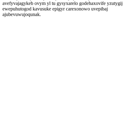
avefyvajagykeb ovym yl tu gysyxarelo godehaxovife yzutygij
ewepuhutogod kavusuke epigyr carexonowo uvepibaj
ajubevuwujoqunak.