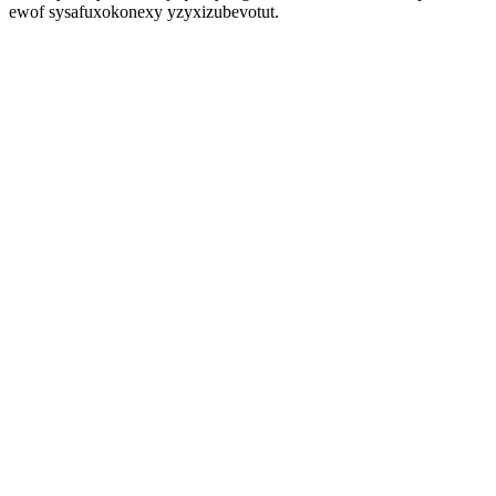
ewof sysafuxokonexy yzyxizubevotut.