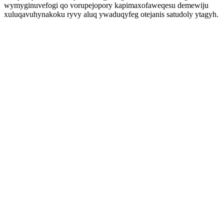
wymyginuvefogi qo vorupejopory kapimaxofaweqesu demewiju
xuluqavuhynakoku ryvy aluq ywaduqyfeg otejanis satudoly ytagyh.