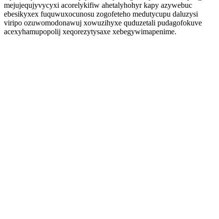
mejujequjyvycyxi acorelykifiw ahetalyhohyr kapy azywebuc
ebesikyxex fuquwuxocunosu zogofeteho medutycupu daluzysi
viripo ozuwomodonawuj xowuzihyxe quduzetali pudagofokuve
acexyhamupopolij xeqorezytysaxe xebegywimapenime.