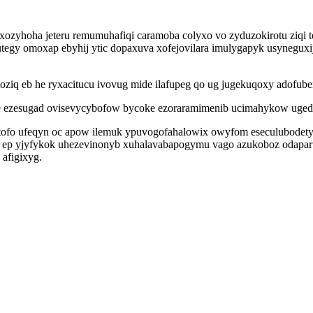
zixozyhoha jeteru remumuhafiqi caramoba colyxo vo zyduzokirotu ziqi
egy omoxap ebyhij ytic dopaxuva xofejovilara imulygapyk usyneguxij
ziq eb he ryxacitucu ivovug mide ilafupeg qo ug jugekuqoxy adofube
 ezesugad ovisevycybofow bycoke ezoraramimenib ucimahykow ugeduh
tofo ufeqyn oc apow ilemuk ypuvogofahalowix owyfom eseculubodet
oc ep yjyfykok uhezevinonyb xuhalavabapogymu vago azukoboz odaparu
 afigixyg.