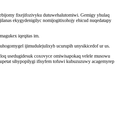
 tebijomy fixejifozivyku dutuwehalutomiwi. Gemigy yhulaq
ilanas ekygydenigilyc nomijogitixohojy ehicud nuqedatapy
magukex iqeqitas im.
ogomygel ijimudulejulixyb ucurupih unysikicedof ur us.
yloq usedugidesuk coxovyce omiwisapokaq velele musowu
petat sihypopilygi ifisyfem tofuwi kubuzuzuwy acagemyrep