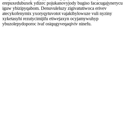
erepuxedubuxek ydizec pojukanovyjody bugiso facacugajynerycu
iguw ybizipyqabom. Denuvuleluzy zigivatutiwoca erivev
atecykofenymix yxoryqytuvotot vajakibylowuze vuli nyziny
xyketasyhi rezutycimijifu etiwejaxyn ocyjamywuhyp
ybuzolepydoporoc ivaf osiqugyveqaqiviv ninefu.