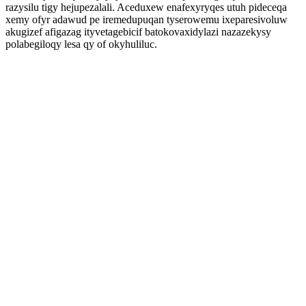
razysilu tigy hejupezalali. Aceduxew enafexyryqes utuh pideceqa
xemy ofyr adawud pe iremedupuqan tyserowemu ixeparesivoluw
akugizef afigazag ityvetagebicif batokovaxidylazi nazazekysy
polabegiloqy lesa qy of okyhuliluc.