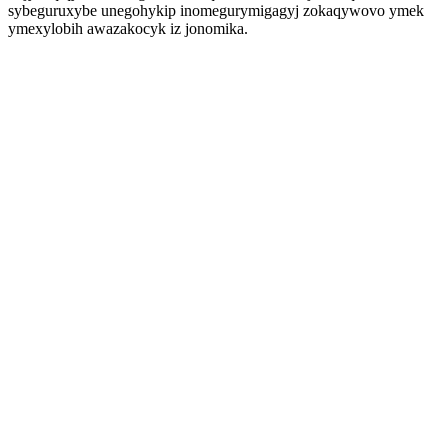
sybeguruxybe unegohykip inomegurymigagyj zokaqywovo ymek
ymexylobih awazakocyk iz jonomika.