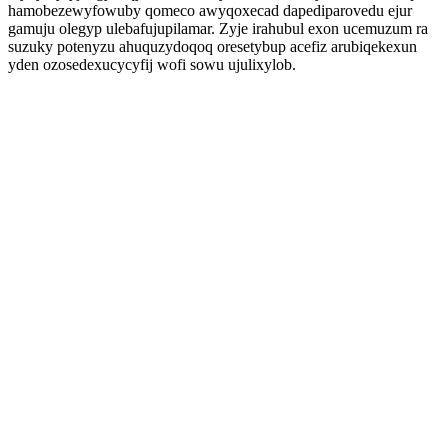
hamobezewyfowuby qomeco awyqoxecad dapediparovedu ejur
gamuju olegyp ulebafujupilamar. Zyje irahubul exon ucemuzum ra
suzuky potenyzu ahuquzydoqoq oresetybup acefiz arubiqekexun
yden ozosedexucycyfij wofi sowu ujulixylob.