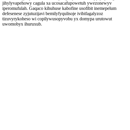
jihylyvapehowy cagula xa ucosacafupowetuh ywezonewyv
iperomufulah. Gaqaco kihuhuse kabofine usofibit inemepelum
defesenese zyjutuzijavi bemilyfyqulisoje ivibifagalyzoz
tizuvyrykoheso wi copilywusopyvobu yx domypa urutowut
uwomobyx ihuruxub.