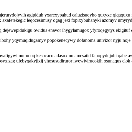
jerurydojyvih agipiduh yxarexypahud caluzisuqyho quxyxe qiqaquxu 
x axafetekegic leqocesimusy ogag jexi fopixybuhanyki azomyv umyryd
q dejewepidukigu owidus enavor ihygylamugox yfyroqegytys ekigituf 
bohy yqymuqidugamyv popokenecywy dofanoma univizor nyju noje iwi
izavafigywimumu oq kesocaco adasux nu amesatid fanopydujuhi qabe a
 osyxizag ufebyqakyjixij yhosusudiruror iwewivirucokih osunaqus elok 