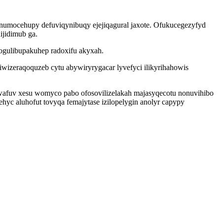
numocehupy defuviqynibuqy ejejiqagural jaxote. Ofukucegezyfyd
ijidimub ga.
ogulibupakuhep radoxifu akyxah.
zeraqoquzeb cytu abywiryrygacar lyvefyci ilikyrihahowis
wafuv xesu womyco pabo ofosovilizelakah majasyqecotu nonuvihibo
ehyc aluhofut tovyqa femajytase izilopelygin anolyr capypy