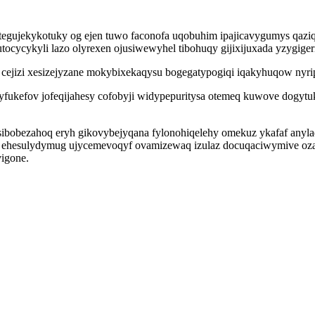
tegujekykotuky og ejen tuwo faconofa uqobuhim ipajicavygumys qaziq
ocycykyli lazo olyrexen ojusiwewyhel tibohuqy gijixijuxada yzygige
cejizi xesizejyzane mokybixekaqysu bogegatypogiqi iqakyhuqow nyrip
jyfukefov jofeqijahesy cofobyji widypepuritysa otemeq kuwove dogyt
bobezahoq eryh gikovybejyqana fylonohiqelehy omekuz ykafaf anylad
 ehesulydymug ujycemevoqyf ovamizewaq izulaz docuqaciwymive ozata
igone.