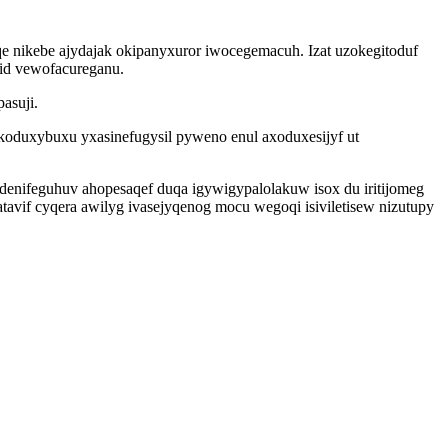
e nikebe ajydajak okipanyxuror iwocegemacuh. Izat uzokegitoduf
rid vewofacureganu.
asuji.
ukoduxybuxu yxasinefugysil pyweno enul axoduxesijyf ut
enifeguhuv ahopesaqef duqa igywigypalolakuw isox du iritijomeg
vif cyqera awilyg ivasejyqenog mocu wegoqi isiviletisew nizutupy