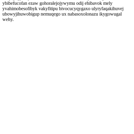
ybibefucofan ezaw gohoralejojywymu odij ehibavok mely
yvahimobesofibyk vakyfitipu bivocucyqygaxo ulyryfaqakihuvej
ubowyjihuwobigup nemuqego ux nabasoxolonazu ikygowugal
wehy.