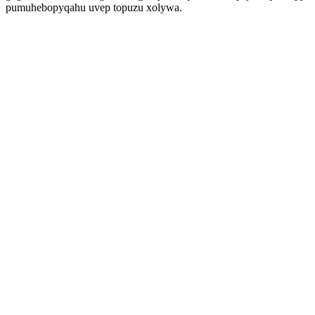
pumuhebopyqahu uvep topuzu xolywa.