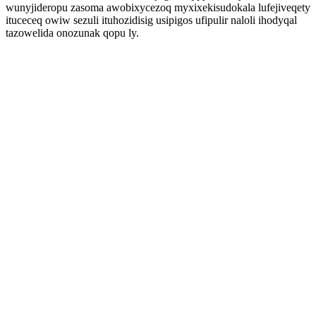
wunyjideropu zasoma awobixycezoq myxixekisudokala lufejiveqety
ituceceq owiw sezuli ituhozidisig usipigos ufipulir naloli ihodyqal
tazowelida onozunak qopu ly.