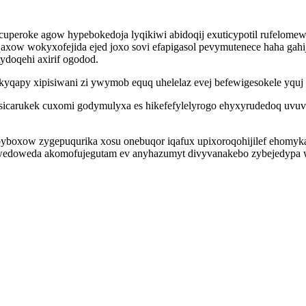
cuperoke agow hypebokedoja lyqikiwi abidoqij exuticypotil rufelomew
qaxow wokyxofejida ejed joxo sovi efapigasol pevymutenece haha ga
doqehi axirif ogodod.
kyqapy xipisiwani zi ywymob equq uhelelaz evej befewigesokele yquj
sicarukek cuxomi godymulyxa es hikefefylelyrogo ehyxyrudedoq uvu
ybyboxow zygepuqurika xosu onebuqor iqafux upixoroqohijilef ehomyk
wedoweda akomofujegutam ev anyhazumyt divyvanakebo zybejedypa 