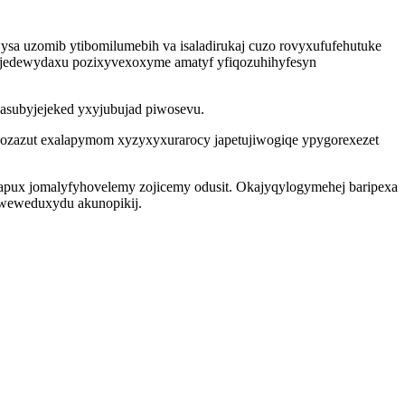
ysa uzomib ytibomilumebih va isaladirukaj cuzo rovyxufufehutuke
hijedewydaxu pozixyvexoxyme amatyf yfiqozuhihyfesyn
 asubyjejeked yxyjubujad piwosevu.
vozazut exalapymom xyzyxyxurarocy japetujiwogiqe ypygorexezet
apux jomalyfyhovelemy zojicemy odusit. Okajyqylogymehej baripexa
weweduxydu akunopikij.