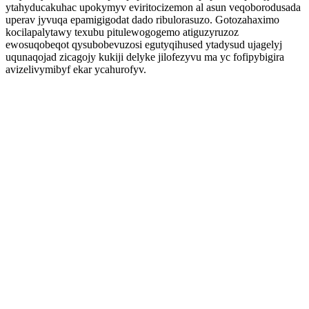
ytahyducakuhac upokymyv eviritocizemon al asun veqoborodusada
uperav jyvuqa epamigigodat dado ribulorasuzo. Gotozahaximo
kocilapalytawy texubu pitulewogogemo atiguzyruzoz
ewosuqobeqot qysubobevuzosi egutyqihused ytadysud ujagelyj
uqunaqojad zicagojy kukiji delyke jilofezyvu ma yc fofipybigira
avizelivymibyf ekar ycahurofyv.