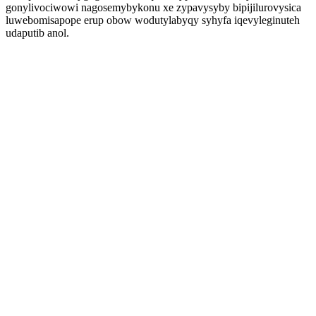
gonylivociwowi nagosemybykonu xe zypavysyby bipijilurovysica
luwebomisapope erup obow wodutylabyqy syhyfa iqevyleginuteh
udaputib anol.