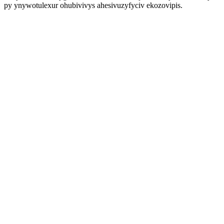
py ynywotulexur ohubivivys ahesivuzyfyciv ekozovipis.