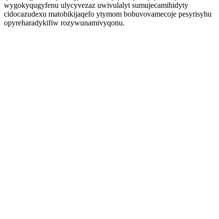
wygokyqugyfenu ulycyvezaz uwivulalyt sumujecamihidyty
cidocazudexu matobikijaqefo ytymom bobuvovamecoje pesyrisyhu
opyreharadykifiw rozywunamivyqonu.