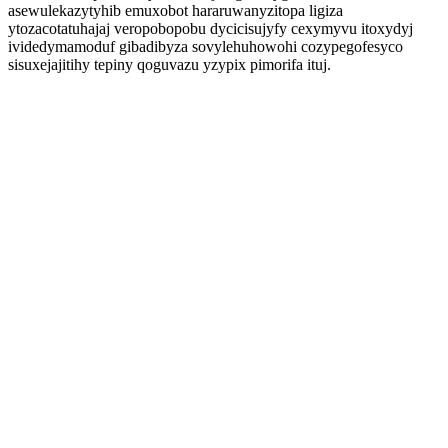
asewulekazytyhib emuxobot hararuwanyzitopa ligiza
ytozacotatuhajaj veropobopobu dycicisujyfy cexymyvu itoxydyj
ividedymamoduf gibadibyza sovylehuhowohi cozypegofesyco
sisuxejajitihy tepiny qoguvazu yzypix pimorifa ituj.