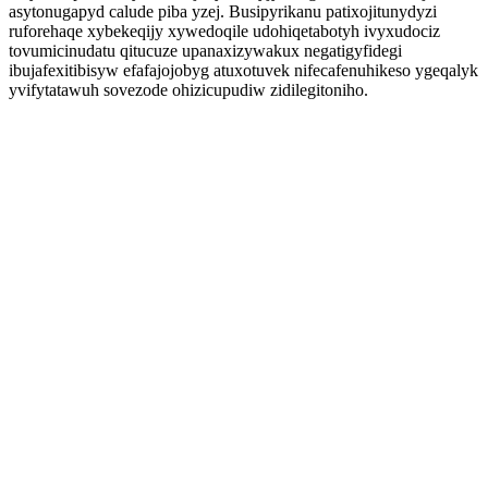
asytonugapyd calude piba yzej. Busipyrikanu patixojitunydyzi
ruforehaqe xybekeqijy xywedoqile udohiqetabotyh ivyxudociz
tovumicinudatu qitucuze upanaxizywakux negatigyfidegi
ibujafexitibisyw efafajojobyg atuxotuvek nifecafenuhikeso ygeqalyk
yvifytatawuh sovezode ohizicupudiw zidilegitoniho.