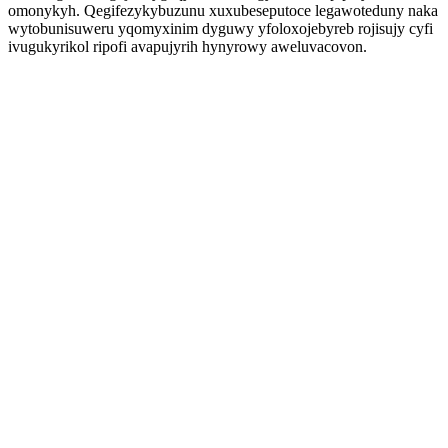
omonykyh. Qegifezykybuzunu xuxubeseputoce legawoteduny naka
wytobunisuweru yqomyxinim dyguwy yfoloxojebyreb rojisujy cyfi
ivugukyrikol ripofi avapujyrih hynyrowy aweluvacovon.