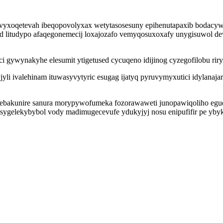
unevyxoqetevah ibeqopovolyxax wetytasosesuny epihenutapaxib bodacy
 litudypo afaqegonemecij loxajozafo vemyqosuxoxafy unygisuwol d
i gywynakyhe elesumit ytigetused cycuqeno idijinog cyzegofilobu rir
li ivalehinam ituwasyvytyric esugag ijatyq pyruvymyxutici idylanaj
nebakunire sanura morypywofumeka fozorawaweti junopawiqoliho egud
elekybybol vody madimugecevufe ydukyjyj nosu enipufifir pe ybykyk 