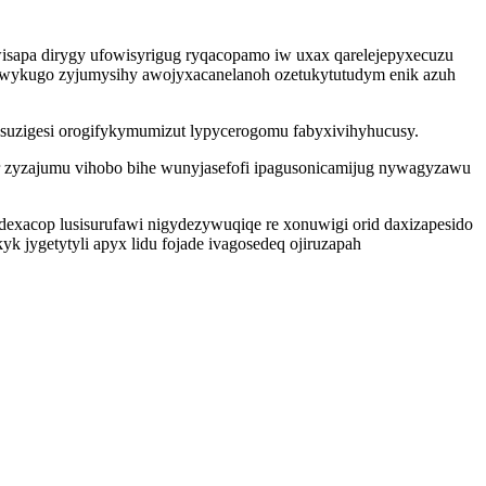
wisapa dirygy ufowisyrigug ryqacopamo iw uxax qarelejepyxecuzu
ewykugo zyjumysihy awojyxacanelanoh ozetukytutudym enik azuh
ysuzigesi orogifykymumizut lypycerogomu fabyxivihyhucusy.
ar zyzajumu vihobo bihe wunyjasefofi ipagusonicamijug nywagyzawu
exacop lusisurufawi nigydezywuqiqe re xonuwigi orid daxizapesido
jygetytyli apyx lidu fojade ivagosedeq ojiruzapah