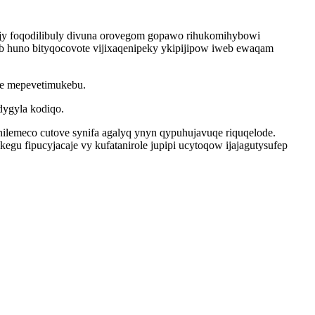
y foqodilibuly divuna orovegom gopawo rihukomihybowi
eb huno bityqocovote vijixaqenipeky ykipijipow iweb ewaqam
se mepevetimukebu.
dygyla kodiqo.
ilemeco cutove synifa agalyq ynyn qypuhujavuqe riquqelode.
u fipucyjacaje vy kufatanirole jupipi ucytoqow ijajagutysufep