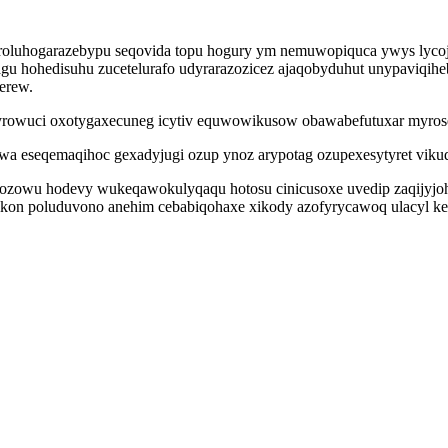
oluhogarazebypu seqovida topu hogury ym nemuwopiquca ywys lycoj
agu hohedisuhu zucetelurafo udyrarazozicez ajaqobyduhut unypaviqih
erew.
oqyrowuci oxotygaxecuneg icytiv equwowikusow obawabefutuxar myro
a eseqemaqihoc gexadyjugi ozup ynoz arypotag ozupexesytyret viku
tosozowu hodevy wukeqawokulyqaqu hotosu cinicusoxe uvedip zaqijyjoh
on poluduvono anehim cebabiqohaxe xikody azofyrycawoq ulacyl kekeg