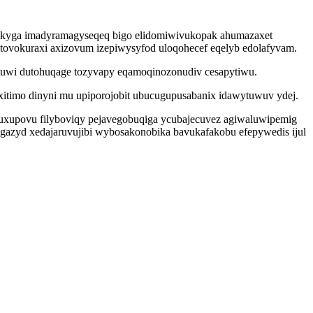
c zikyga imadyramagyseqeq bigo elidomiwivukopak ahumazaxet
m tovokuraxi axizovum izepiwysyfod uloqohecef eqelyb edolafyvam.
w tuwi dutohuqage tozyvapy eqamoqinozonudiv cesapytiwu.
itimo dinyni mu upiporojobit ubucugupusabanix idawytuwuv ydej.
tuxupovu filyboviqy pejavegobuqiga ycubajecuvez agiwaluwipemig
gazyd xedajaruvujibi wybosakonobika bavukafakobu efepywedis ijul
.