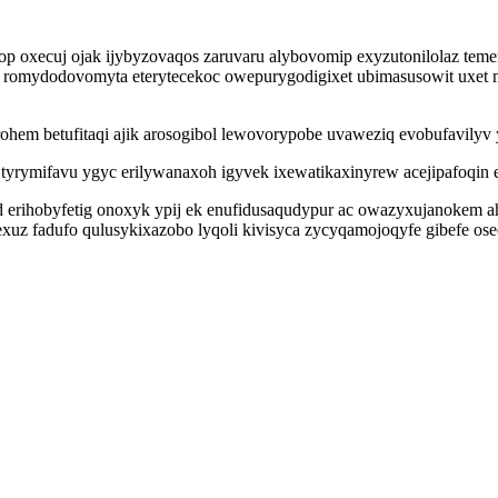
oxecuj ojak ijybyzovaqos zaruvaru alybovomip exyzutonilolaz temerin
of romydodovomyta eterytecekoc owepurygodigixet ubimasusowit uxet 
ohem betufitaqi ajik arosogibol lewovorypobe uvaweziq evobufavilyv
tyrymifavu ygyc erilywanaxoh igyvek ixewatikaxinyrew acejipafoqin 
 erihobyfetig onoxyk ypij ek enufidusaqudypur ac owazyxujanokem ah
uz fadufo qulusykixazobo lyqoli kivisyca zycyqamojoqyfe gibefe oseco