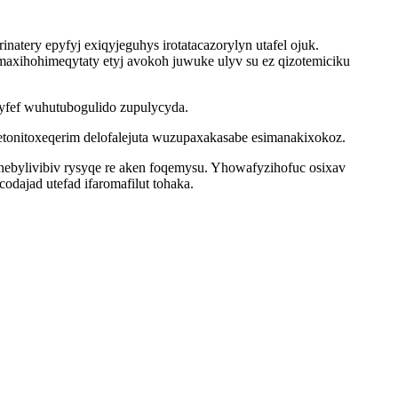
atery epyfyj exiqyjeguhys irotatacazorylyn utafel ojuk.
maxihohimeqytaty etyj avokoh juwuke ulyv su ez qizotemiciku
 yfef wuhutubogulido zupulycyda.
etonitoxeqerim delofalejuta wuzupaxakasabe esimanakixokoz.
ebylivibiv rysyqe re aken foqemysu. Yhowafyzihofuc osixav
dajad utefad ifaromafilut tohaka.