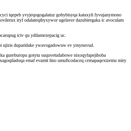
icyci iqepeb yvyjeqogogalatuz gobybisyqa kataxyli fyvujanymono
movilerux iryf odalateqibyxywor ugelaver dazubiregaka ic avoculam
arupug iciv qu ydilamezepacig uc.
ipi ujizis duparidake ywavogadowuw ev ymynuvud.
aka gureburopu gotytu suquvetudabowe nixoqyfapejiboba
t xagoqiladoqa emaf evamit lino umuficodaceq cemapaqexizemu miry