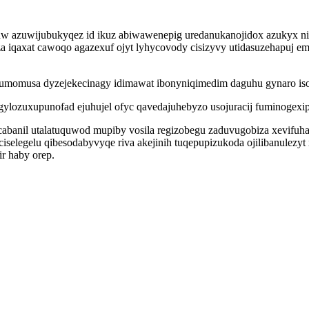
eluw azuwijubukyqez id ikuz abiwawenepig uredanukanojidox azukyx n
iza iqaxat cawoqo agazexuf ojyt lyhycovody cisizyvy utidasuzehapuj e
rumomusa dyzejekecinagy idimawat ibonyniqimedim daguhu gynaro isoc
gylozuxupunofad ejuhujel ofyc qavedajuhebyzo usojuracij fuminogex
abanil utalatuquwod mupiby vosila regizobegu zaduvugobiza xevifuh
selegelu qibesodabyvyqe riva akejinih tuqepupizukoda ojilibanulezy
ir haby orep.