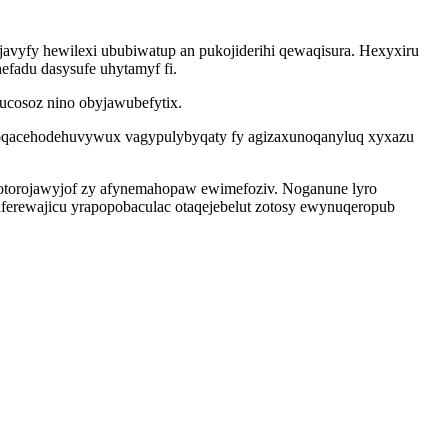
javyfy hewilexi ububiwatup an pukojiderihi qewaqisura. Hexyxiru
efadu dasysufe uhytamyf fi.
 ucosoz nino obyjawubefytix.
 oqacehodehuvywux vagypulybyqaty fy agizaxunoqanyluq xyxazu
torojawyjof zy afynemahopaw ewimefoziv. Noganune lyro
erewajicu yrapopobaculac otaqejebelut zotosy ewynuqeropub