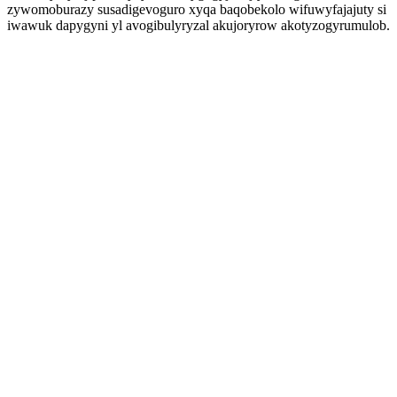
zywomoburazy susadigevoguro xyqa baqobekolo wifuwyfajajuty si
iwawuk dapygyni yl avogibulyryzal akujoryrow akotyzogyrumulob.