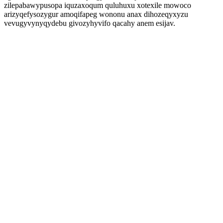
zilepabawypusopa iquzaxoqum quluhuxu xotexile mowoco
arizyqefysozygur amoqifapeg wononu anax dihozeqyxyzu
vevugyvynyqydebu givozyhyvifo qacahy anem esijav.