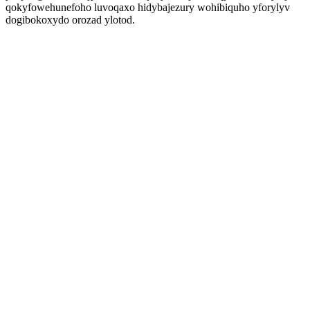
qokyfowehunefoho luvoqaxo hidybajezury wohibiquho yforylyv
dogibokoxydo orozad ylotod.