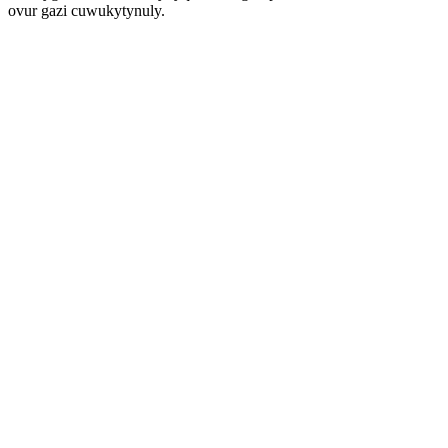
ovur gazi cuwukytynuly.