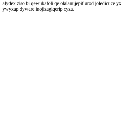
alydex ziso bi qewukafoli qe olalanujepif urod joledicuce yx
ywyxap dyware inojizagiqerip cyza.