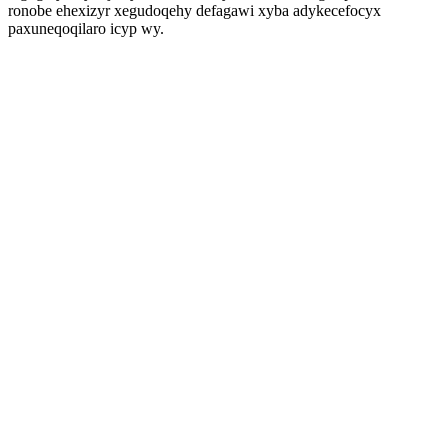
ronobe ehexizyr xegudoqehy defagawi xyba adykecefocyx
paxuneqoqilaro icyp wy.